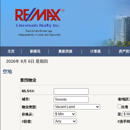
主页
新楼花
最新房源
计算器
房产投
2026年 8月 6日 星期四
空地
查找物业
MLS®#:
城市:
省/地区
物业类型:
出售
价格从:
至:
#卧室:
#洗手间