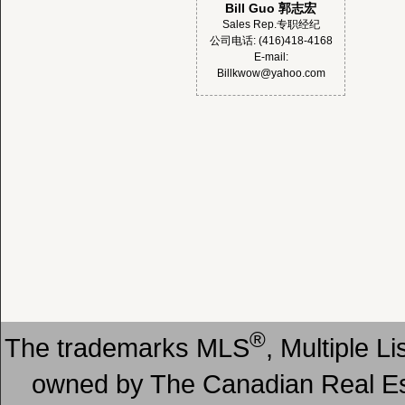
Bill Guo 郭志宏
Sales Rep.专职经纪
公司电话: (416)418-4168
E-mail:
Billkwow@yahoo.com
®
The trademarks MLS
, Multiple L
owned by The Canadian Real Est